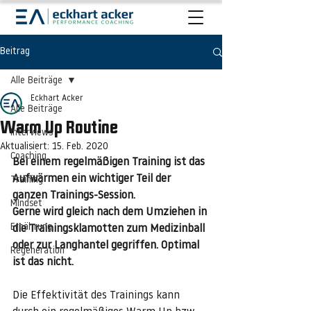
Beitrag
Alle Beiträge
Eckhart Acker
Alle Beiträge
Warm Up Routine
Interviews
Aktualisiert:
15. Feb. 2020
Coaching
Bei einem regelmäßigen Training ist das 
Aufwärmen ein wichtiger Teil der 
Training
ganzen Trainings-Session.
MIndset
Gerne wird gleich nach dem Umziehen in 
Ernährung
die Trainingsklamotten zum Medizinball 
oder zur Langhantel gegriffen. Optimal 
Regeneration
ist das nicht.
Die Effektivität des Trainings kann 