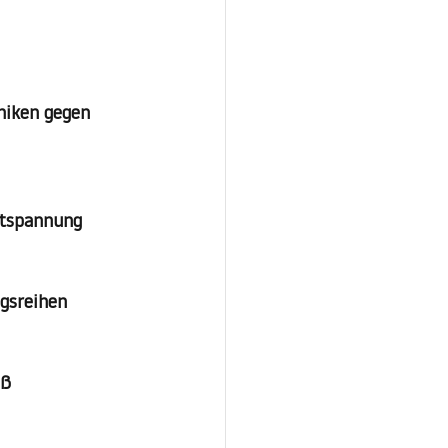
niken gegen 
ntspannung
ngsreihen
uß