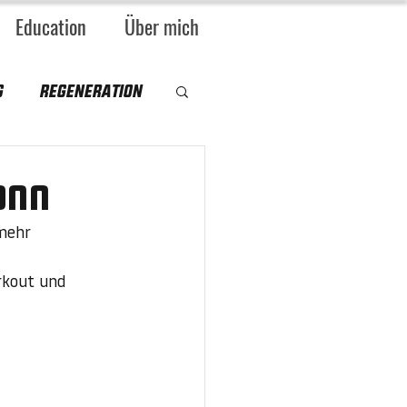
Education
Über mich
g
Regeneration
ann
mehr 
rkout und 