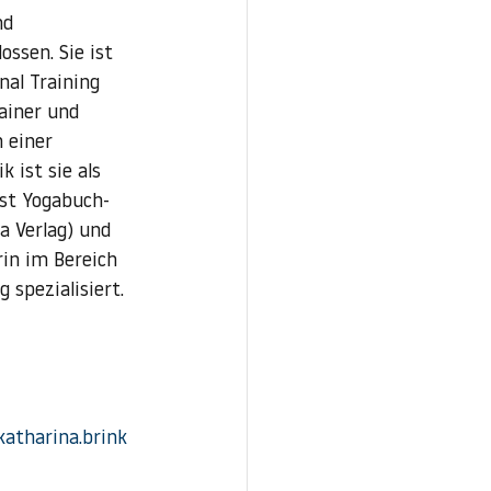
d 
ssen. Sie ist 
al Training 
ainer und 
 einer  
 ist sie als 
ist Yogabuch-
a Verlag) und 
rin im Bereich 
 spezialisiert.
atharina.brink