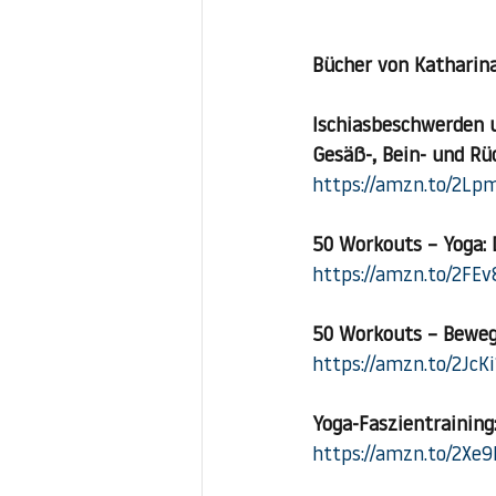
Bücher von Katharin
Ischiasbeschwerden u
Gesäß-, Bein- und R
https://amzn.to/2L
50 Workouts – Yoga: 
https://amzn.to/2FE
50 Workouts – Bewegl
https://amzn.to/2JcK
Yoga-Faszientrainin
https://amzn.to/2Xe9