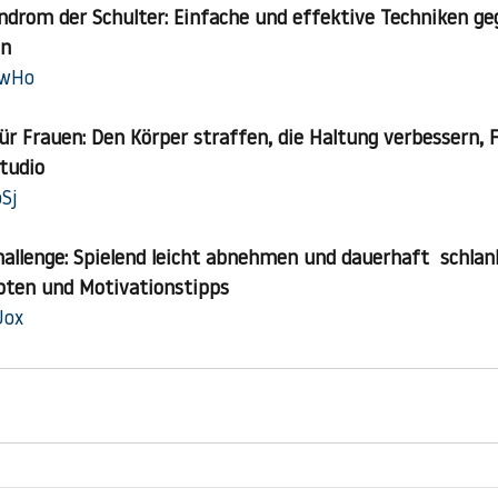
drom der Schulter: Einfache und effektive Techniken ge
en
hwHo
für Frauen: Den Körper straffen, die Haltung verbessern, 
tudio
oSj
hallenge: Spielend leicht abnehmen und dauerhaft  schlank
pten und Motivationstipps
Uox