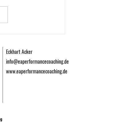
enwert von Vitamin-D im
ing - Interview mit Ronald
r
Eckhart Acker
info@eaperformancecoaching.de
www.eaperformancecoaching.de
ng