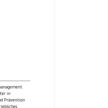
management 
ter in 
d Prävention 
iebliches 