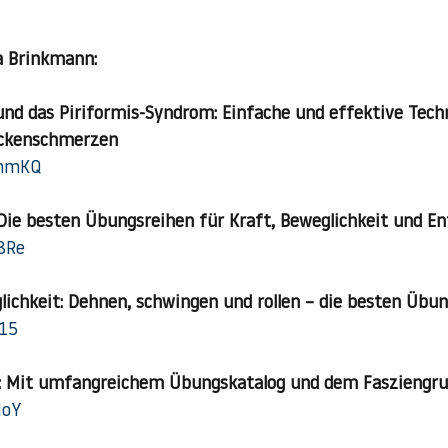
a Brinkmann:
nd das Piriformis-Syndrom: Einfache und effektive Tech
ückenschmerzen
pmmKQ
Die besten Übungsreihen für Kraft, Beweglichkeit und E
v8Re
ichkeit: Dehnen, schwingen und rollen – die besten Übu
i15
g: Mit umfangreichem Übungskatalog und dem Fasziengr
IoY