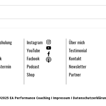
HRV Messung -
Stell
Herzratenvariabilität im Sport -
Coach
Interview mit Ronald Burger
Burge
chulung
Instagram
Über mich
YouTube
Testimonial
k
Facbook
Kontakt
stermin
Podcast
Newsletter
Shop
Partner
2025 EA Performance Coaching I
Impressum
I Datenschutzerkläru