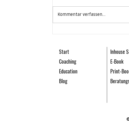
Kommentar verfassen...
Regeneration im Sport – worauf
kommt es an?
Start
Inhouse S
Coaching
E-Book
Education
Print-Boo
Blog
Beratung
©