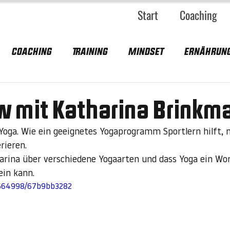
Start
Coaching
Coaching
Training
MIndset
Ernährun
w mit Katharina Brinkm
h Yoga. Wie ein geeignetes Yogaprogramm Sportlern hilft, 
rieren.
arina über verschiedene Yogaarten und dass Yoga ein Wo
ein kann. 
4564998/67b9bb3282