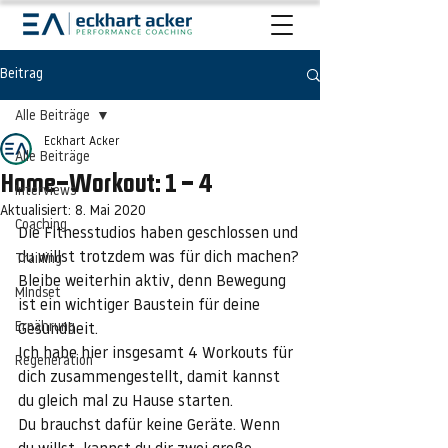
Beitrag
Alle Beiträge
Eckhart Acker
Alle Beiträge
Home-Workout: 1 - 4
Interviews
Aktualisiert:
8. Mai 2020
Coaching
Die Fitnesstudios haben geschlossen und 
du willst trotzdem was für dich machen?
Training
Bleibe weiterhin aktiv, denn Bewegung 
MIndset
ist ein wichtiger Baustein für deine 
Ernährung
Gesundheit.
Ich habe hier insgesamt 4 Workouts für 
Regeneration
dich zusammengestellt, damit kannst 
du gleich mal zu Hause starten.
Du brauchst dafür keine Geräte. Wenn 